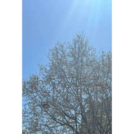
お天気でさえ
も、私たちのコ
ンディションに
は影響する
本日のパリは２
４度
暑いくらいのい