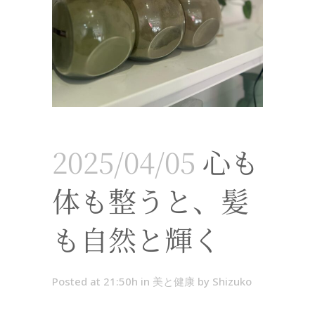
2025/04/05
心も
体も整うと、髪
も自然と輝く
Posted at 21:50h
in
美と健康
by
Shizuko