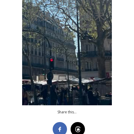
い土曜日でし
た。
皆様、よう週末
を！
Share this…